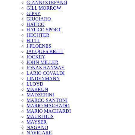
GIANNI STEFANO
GILL MORROW
GIPSY
GIUGIARO
HATICO
HATICO SPORT
HECHTER
HILTL
J.PLOENES
JAСQUES BRITT
JOCKEY
JOHN MILLER
JONAS HANWAY
LARIO COVALDI
LINDENMANN
LLOYD
MABRUN
MADZERINI
MARCO SANTONI
MARIO MACHADO
MARIO MACHARDI
MAURITIUS
MAYSER
NAGANO
NAVIGARE