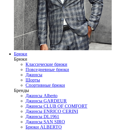
Брюки
Брюки
Классические брюки
Повседневные брюки
Джинсы
Шорты
Спортивные брюки
Бренды
Джинсы Alberto
Джинсы GARDEUR
Джинсы CLUB OF COMFORT
Джинсы ENRICO CERINI
Джинсы DL1961
Джинсы SAN SIRO
Брюки ALBERTO