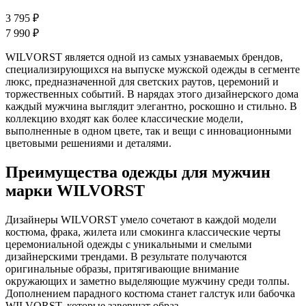
3 795 ₽
7 990 ₽
WILVORST является одной из самых узнаваемых брендов,
специализирующихся на выпуске мужской одежды в сегменте
люкс, предназначенной для светских раутов, церемоний и
торжественных событий. В нарядах этого дизайнерского дома
каждый мужчина выглядит элегантно, роскошно и стильно. В
коллекцию входят как более классические модели,
выполненные в одном цвете, так и вещи с инновационными
цветовыми решениями и деталями.
Преимущества одежды для мужчин
марки WILVORST
Дизайнеры WILVORST умело сочетают в каждой модели
костюма, фрака, жилета или смокинга классические черты
церемониальной одежды с уникальными и смелыми
дизайнерскими трендами. В результате получаются
оригинальные образы, притягивающие внимание
окружающих и заметно выделяющие мужчину среди толпы.
Дополнением парадного костюма станет галстук или бабочка
WILVORST, которые завершат образ.