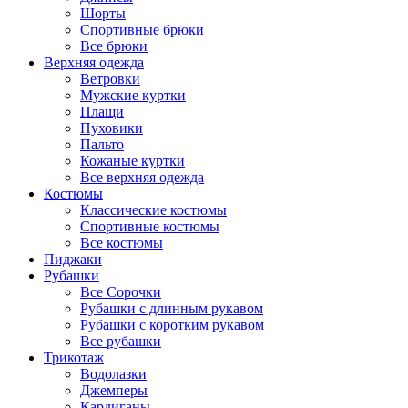
Шорты
Спортивные брюки
Все брюки
Верхняя одежда
Ветровки
Мужские куртки
Плащи
Пуховики
Пальто
Кожаные куртки
Все верхняя одежда
Костюмы
Классические костюмы
Спортивные костюмы
Все костюмы
Пиджаки
Рубашки
Все Сорочки
Рубашки с длинным рукавом
Рубашки с коротким рукавом
Все рубашки
Трикотаж
Водолазки
Джемперы
Кардиганы