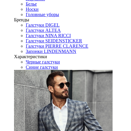
Белье
Носки
Головные уборы
Бренды
Галстуки DIGEL
Галстуки ALTEA
Галстуки NINA RICCI
Галстуки SEIDENSTICKER
Галстуки PIERRE CLARENCE
Запонки LINDENMANN
Характеристики
Черные галстуки
Синие галстуки