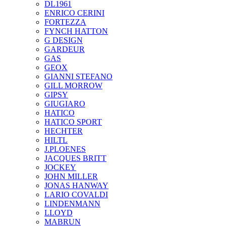
DL1961
ENRICO CERINI
FORTEZZA
FYNCH HATTON
G DESIGN
GARDEUR
GAS
GEOX
GIANNI STEFANO
GILL MORROW
GIPSY
GIUGIARO
HATICO
HATICO SPORT
HECHTER
HILTL
J.PLOENES
JAСQUES BRITT
JOCKEY
JOHN MILLER
JONAS HANWAY
LARIO COVALDI
LINDENMANN
LLOYD
MABRUN