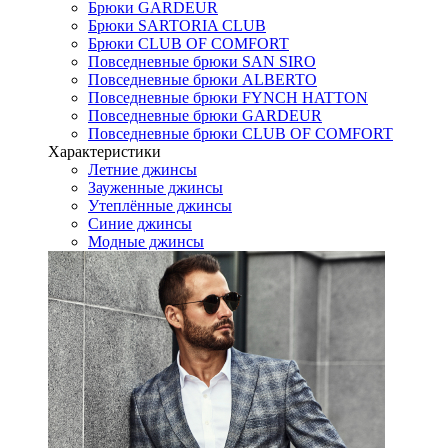
Брюки GARDEUR
Брюки SARTORIA CLUB
Брюки CLUB OF COMFORT
Повседневные брюки SAN SIRO
Повседневные брюки ALBERTO
Повседневные брюки FYNCH HATTON
Повседневные брюки GARDEUR
Повседневные брюки CLUB OF COMFORT
Характеристики
Летние джинсы
Зауженные джинсы
Утеплённые джинсы
Синие джинсы
Модные джинсы