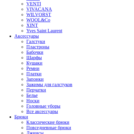
VENTI
VIVACANA
WILVORST
WOOL&Co
XINT
Yves Saint Laurent
Аксессуары
Галстуки
Пластроны
Бабочки
Шарфы
Кушаки
Ремни
Платки
Запонки
Зажимы для галстуков
Перчатки
Белье
Носки
Головные уборы
Все аксессуары
Брюки
Классические брюки
Повседневные брюки
Джинсы