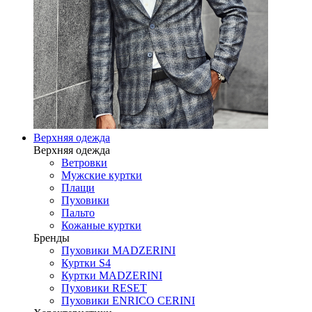
Верхняя одежда
Верхняя одежда
Ветровки
Мужские куртки
Плащи
Пуховики
Пальто
Кожаные куртки
Бренды
Пуховики MADZERINI
Куртки S4
Куртки MADZERINI
Пуховики RESET
Пуховики ENRICO CERINI