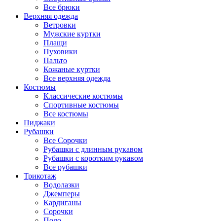
Все брюки
Верхняя одежда
Ветровки
Мужские куртки
Плащи
Пуховики
Пальто
Кожаные куртки
Все верхняя одежда
Костюмы
Классические костюмы
Спортивные костюмы
Все костюмы
Пиджаки
Рубашки
Все Сорочки
Рубашки с длинным рукавом
Рубашки с коротким рукавом
Все рубашки
Трикотаж
Водолазки
Джемперы
Кардиганы
Сорочки
Поло