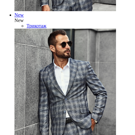
New
New
Трикотаж