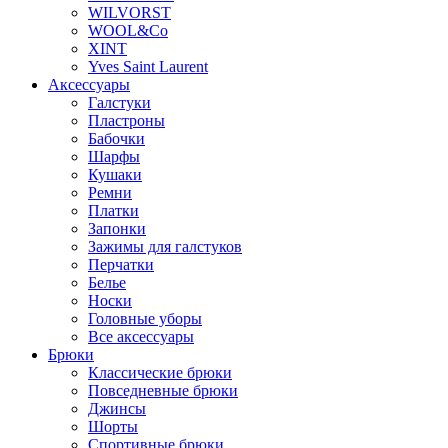
WILVORST
WOOL&Co
XINT
Yves Saint Laurent
Аксессуары
Галстуки
Пластроны
Бабочки
Шарфы
Кушаки
Ремни
Платки
Запонки
Зажимы для галстуков
Перчатки
Белье
Носки
Головные уборы
Все аксессуары
Брюки
Классические брюки
Повседневные брюки
Джинсы
Шорты
Спортивные брюки