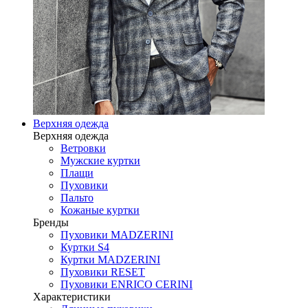
Верхняя одежда
Верхняя одежда
Ветровки
Мужские куртки
Плащи
Пуховики
Пальто
Кожаные куртки
Бренды
Пуховики MADZERINI
Куртки S4
Куртки MADZERINI
Пуховики RESET
Пуховики ENRICO CERINI
Характеристики