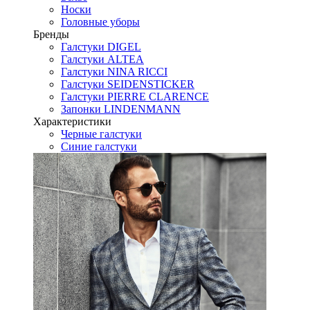
Носки
Головные уборы
Бренды
Галстуки DIGEL
Галстуки ALTEA
Галстуки NINA RICCI
Галстуки SEIDENSTICKER
Галстуки PIERRE CLARENCE
Запонки LINDENMANN
Характеристики
Черные галстуки
Синие галстуки