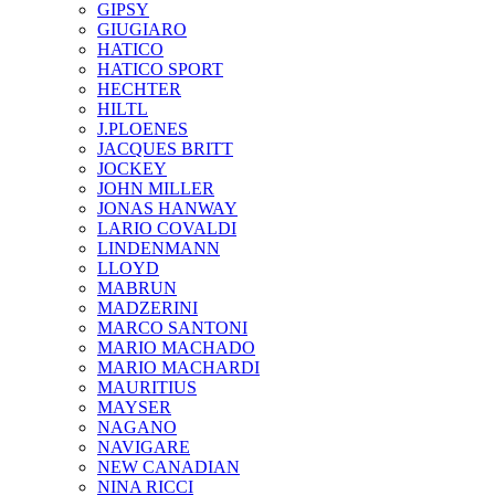
GIPSY
GIUGIARO
HATICO
HATICO SPORT
HECHTER
HILTL
J.PLOENES
JAСQUES BRITT
JOCKEY
JOHN MILLER
JONAS HANWAY
LARIO COVALDI
LINDENMANN
LLOYD
MABRUN
MADZERINI
MARCO SANTONI
MARIO MACHADO
MARIO MACHARDI
MAURITIUS
MAYSER
NAGANO
NAVIGARE
NEW CANADIAN
NINA RICCI