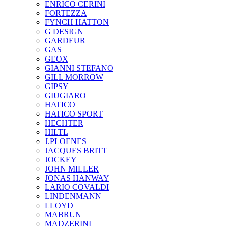
ENRICO CERINI
FORTEZZA
FYNCH HATTON
G DESIGN
GARDEUR
GAS
GEOX
GIANNI STEFANO
GILL MORROW
GIPSY
GIUGIARO
HATICO
HATICO SPORT
HECHTER
HILTL
J.PLOENES
JAСQUES BRITT
JOCKEY
JOHN MILLER
JONAS HANWAY
LARIO COVALDI
LINDENMANN
LLOYD
MABRUN
MADZERINI