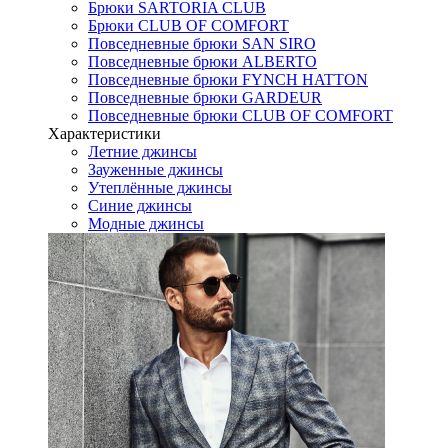
Брюки SARTORIA CLUB
Брюки CLUB OF COMFORT
Повседневные брюки SAN SIRO
Повседневные брюки ALBERTO
Повседневные брюки FYNCH HATTON
Повседневные брюки GARDEUR
Повседневные брюки CLUB OF COMFORT
Характеристики
Летние джинсы
Зауженные джинсы
Утеплённые джинсы
Синие джинсы
Модные джинсы