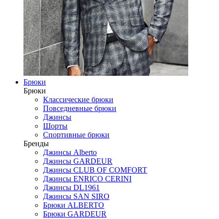
Брюки
Брюки
Классические брюки
Повседневные брюки
Джинсы
Шорты
Спортивные брюки
Бренды
Джинсы Alberto
Джинсы GARDEUR
Джинсы CLUB OF COMFORT
Джинсы ENRICO CERINI
Джинсы DL1961
Джинсы SAN SIRO
Брюки ALBERTO
Брюки GARDEUR