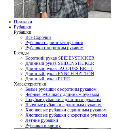
Пиджаки
Рубашки
Рубашки
Все Сорочки
Рубашки с длинным рукавом
Рубашки с коротким рукавом
Бренды
Короткий рукав SEIDENSTICKER
Длинный рукав SEIDENSTICKER
Длинный рукав JAСQUES BRITT
Длинный рукав FYNCH HATTON
Длинный рукав PURE
Характеристики
Белые рубашки с коротким рукавом
Черные рубашки с длинным рукавом
Голубые рубашки с длинным рукавом
Льняные рубашки с длинным рукавом
Хлопковые рубашки с длинным рукавом
Хлопковые рубашки с коротким рукавом
Летние рубашки
Рубашки в клетку