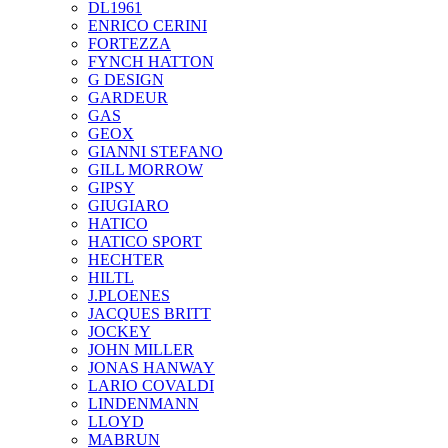
DL1961
ENRICO CERINI
FORTEZZA
FYNCH HATTON
G DESIGN
GARDEUR
GAS
GEOX
GIANNI STEFANO
GILL MORROW
GIPSY
GIUGIARO
HATICO
HATICO SPORT
HECHTER
HILTL
J.PLOENES
JAСQUES BRITT
JOCKEY
JOHN MILLER
JONAS HANWAY
LARIO COVALDI
LINDENMANN
LLOYD
MABRUN