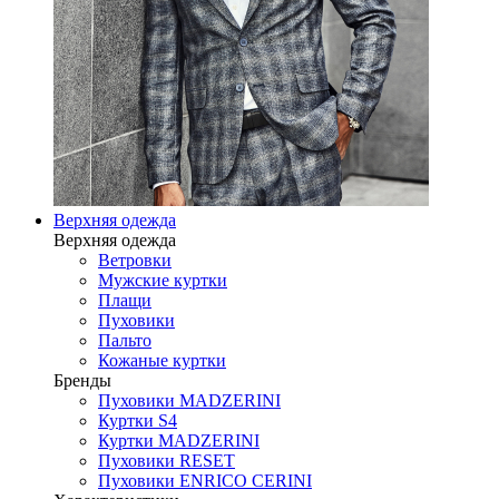
Верхняя одежда
Верхняя одежда
Ветровки
Мужские куртки
Плащи
Пуховики
Пальто
Кожаные куртки
Бренды
Пуховики MADZERINI
Куртки S4
Куртки MADZERINI
Пуховики RESET
Пуховики ENRICO CERINI