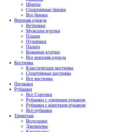
Шорты
Спортивные брюки
Все брюки
Верхняя одежда
Ветровки
Мужские куртки
Плащи
Пуховики
Пальто
Кожаные куртки
Все верхняя одежда
Костюмы
Классические костюмы
Спортивные костюмы
Все костюмы
Пиджаки
Рубашки
Все Сорочки
Рубашки с длинным рукавом
Рубашки с коротким рукавом
Все рубашки
Трикотаж
Водолазки
Джемперы
Кардиганы