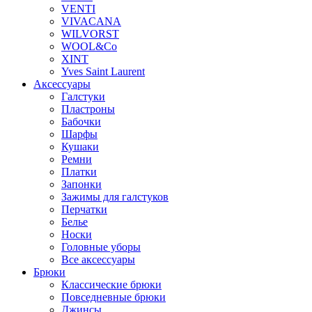
VENTI
VIVACANA
WILVORST
WOOL&Co
XINT
Yves Saint Laurent
Аксессуары
Галстуки
Пластроны
Бабочки
Шарфы
Кушаки
Ремни
Платки
Запонки
Зажимы для галстуков
Перчатки
Белье
Носки
Головные уборы
Все аксессуары
Брюки
Классические брюки
Повседневные брюки
Джинсы