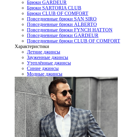
Брюки GARDEUR
Брюки SARTORIA CLUB
Брюки CLUB OF COMFORT
Повседневные брюки SAN SIRO
Повседневные брюки ALBERTO
Повседневные брюки FYNCH HATTON
Повседневные брюки GARDEUR
Повседневные брюки CLUB OF COMFORT
Характеристики
Летние джинсы
Зауженные джинсы
Утеплённые джинсы
Синие джинсы
Модные джинсы