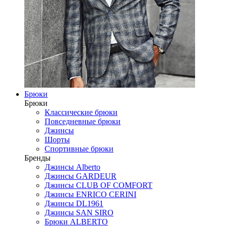
Брюки
Брюки
Классические брюки
Повседневные брюки
Джинсы
Шорты
Спортивные брюки
Бренды
Джинсы Alberto
Джинсы GARDEUR
Джинсы CLUB OF COMFORT
Джинсы ENRICO CERINI
Джинсы DL1961
Джинсы SAN SIRO
Брюки ALBERTO