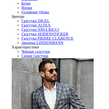
Белье
Носки
Головные уборы
Бренды
Галстуки DIGEL
Галстуки ALTEA
Галстуки NINA RICCI
Галстуки SEIDENSTICKER
Галстуки PIERRE CLARENCE
Запонки LINDENMANN
Характеристики
Черные галстуки
Синие галстуки