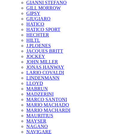
GIANNI STEFANO
GILL MORROW
GIPSY
GIUGIARO
HATICO
HATICO SPORT
HECHTER
HILTL
J.PLOENES
JAСQUES BRITT
JOCKEY
JOHN MILLER
JONAS HANWAY
LARIO COVALDI
LINDENMANN
LLOYD
MABRUN
MADZERINI
MARCO SANTONI
MARIO MACHADO
MARIO MACHARDI
MAURITIUS
MAYSER
NAGANO
NAVIGARE